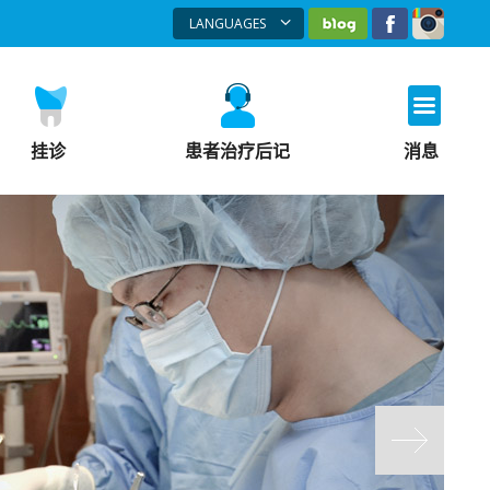
LANGUAGES
네이버블로그
페이스북
인스
한국어
ENGLISH
русский
挂诊
患者治疗后记
消息